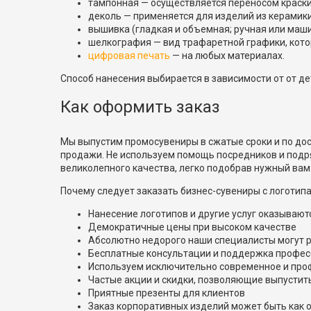
тампонная — осуществляется переносом краски
деколь — применяется для изделий из керамики,
вышивка (гладкая и объемная; ручная или маши
шелкография — вид трафаретной графики, кото
цифровая печать
— на любых материалах.
Способ нанесения выбирается в зависимости от от де
Как оформить заказ
Мы выпустим промосувениры в сжатые сроки и по до
продажи. Не используем помощь посредников и подря
великолепного качества, легко подобрав нужный вам
Почему следует заказать бизнес-сувениры с логоти
Нанесение логотипов и другие услуг оказывают
Демократичные цены при высоком качестве
Абсолютно недорого наши специалисты могут 
Бесплатные консультации и поддержка професс
Используем исключительно современное и про
Частые акции и скидки, позволяющие выпустит
Приятные презенты для клиентов
Заказ корпоративных изделий может быть как оп