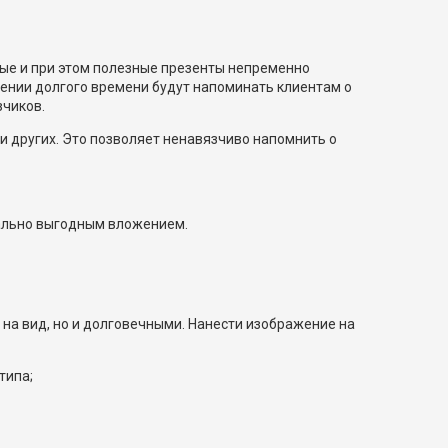
ные и при этом полезные презенты непременно
жении долгого времени будут напоминать клиентам о
зчиков.
и других. Это позволяет ненавязчиво напомнить о
мально выгодным вложением.
на вид, но и долговечными. Нанести изображение на
типа;