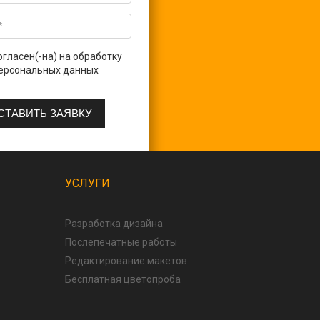
огласен(-на) на обработку
ерсональных данных
УСЛУГИ
Разработка дизайна
Послепечатные работы
Редактирование макетов
Бесплатная цветопроба