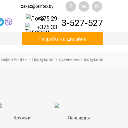
zakaz@printex.by
+375 29
3-527-527
+375 33
Разработка дизайна
рафия Printex
>
Продукция
>
Сувенирная продукция
Кружки
Ланьярды