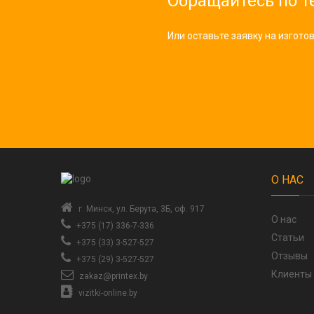
Обращайтесь по 
Или оставьте заявку на изгот
О НАС
г. Минск, ул. Берута, 3Б, оф. 917
О нас
+375 (17) 336-7-336
Статьи
+375 (33) 3-527-527
Отзывы
+375 (29) 3-527-527
Клиенты
zakaz@printex.by
vizitki-online.by