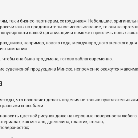
лям, так и бизнес-партнерам, сотрудникам. Небольшие, оригиналь
 рассчитаны на продолжительное использование, то они на протя
 популярности вашей организации и поможет привлечь новых зака
раздников, например, нового года, международного женского дня 
ию компании.
, чтобы она была продумана, готова заблаговременно.
ение сувенирной продукции в Минске, непременно окажутся макси
а
етоды, что позволяет делать изделия не только притягательными 
о разными способами:
наносить цветной рисунок даже на неровные поверхности любого 
териалах, как металл, древесина, пластик, стекло;
поверхностях;