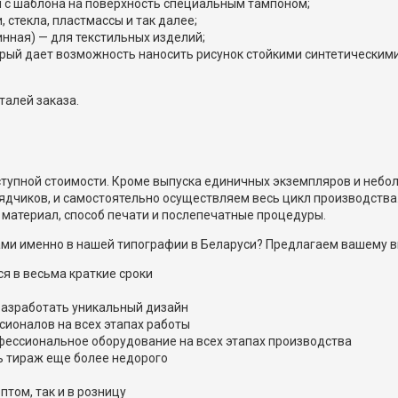
 с шаблона на поверхность специальным тампоном;
 стекла, пластмассы и так далее;
нная) — для текстильных изделий;
рый дает возможность наносить рисунок стойкими синтетическими
талей заказа.
ступной стоимости. Кроме выпуска единичных экземпляров и неб
дчиков, и самостоятельно осуществляем весь цикл производства
 материал, способ печати и послепечатные процедуры.
пами именно в нашей типографии в Беларуси? Предлагаем вашему 
ся в весьма краткие сроки
разработать уникальный дизайн
ионалов на всех этапах работы
фессиональное оборудование на всех этапах производства
ь тираж еще более недорого
том, так и в розницу