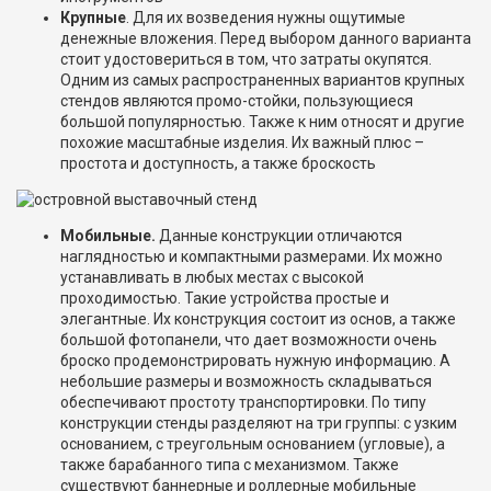
Крупные
. Для их возведения нужны ощутимые
денежные вложения. Перед выбором данного варианта
стоит удостовериться в том, что затраты окупятся.
Одним из самых распространенных вариантов крупных
стендов являются промо-стойки, пользующиеся
большой популярностью. Также к ним относят и другие
похожие масштабные изделия. Их важный плюс –
простота и доступность, а также броскость
Мобильные.
Данные конструкции отличаются
наглядностью и компактными размерами. Их можно
устанавливать в любых местах с высокой
проходимостью. Такие устройства простые и
элегантные. Их конструкция состоит из основ, а также
большой фотопанели, что дает возможности очень
броско продемонстрировать нужную информацию. А
небольшие размеры и возможность складываться
обеспечивают простоту транспортировки. По типу
конструкции стенды разделяют на три группы: с узким
основанием, с треугольным основанием (угловые), а
также барабанного типа с механизмом. Также
существуют баннерные и роллерные мобильные