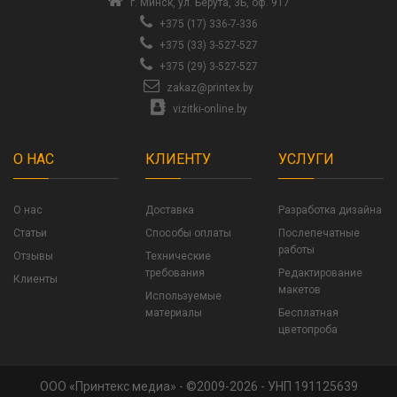
г. Минск, ул. Берута, 3Б, оф. 917
+375 (17) 336-7-336
+375 (33) 3-527-527
+375 (29) 3-527-527
zakaz@printex.by
vizitki-online.by
О НАС
КЛИЕНТУ
УСЛУГИ
О нас
Доставка
Разработка дизайна
Статьи
Способы оплаты
Послепечатные
работы
Отзывы
Технические
требования
Редактирование
Клиенты
макетов
Используемые
материалы
Бесплатная
цветопроба
ООО «Принтекс медиа» - ©2009-2026 - УНП 191125639