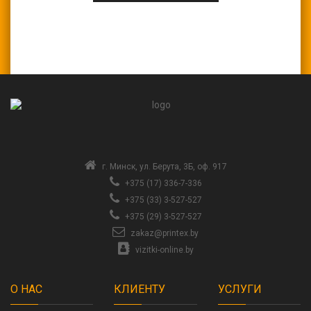
г. Минск, ул. Берута, 3Б, оф. 917
+375 (17) 336-7-336
+375 (33) 3-527-527
+375 (29) 3-527-527
zakaz@printex.by
vizitki-online.by
О НАС
КЛИЕНТУ
УСЛУГИ